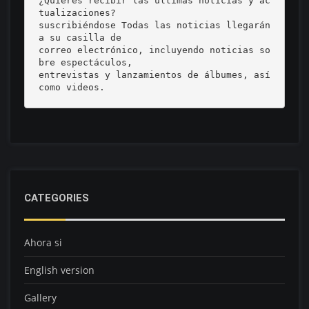
¿Quieres recibir las últimas noticias y ac
tualizaciones? 

suscribiéndose Todas las noticias llegarán 
a su casilla de 

correo electrónico, incluyendo noticias so
bre espectáculos, 

entrevistas y lanzamientos de álbumes, así 
como videos.
CATEGORIES
Ahora si
English version
Gallery