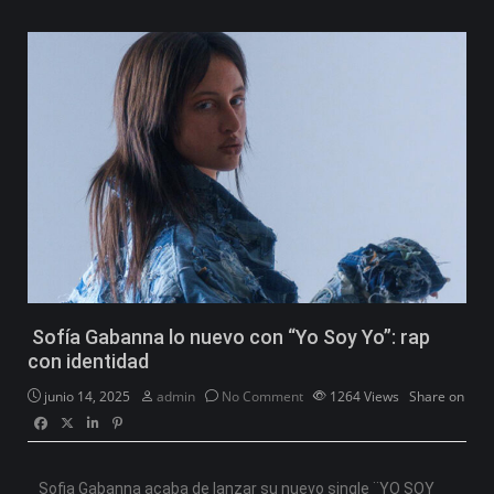
Sofía Gabanna lo nuevo con “Yo Soy Yo”: rap
con identidad
junio 14, 2025
admin
No Comment
1264
Views
Share on
Sofia Gabanna acaba de lanzar su nuevo single ¨YO SOY