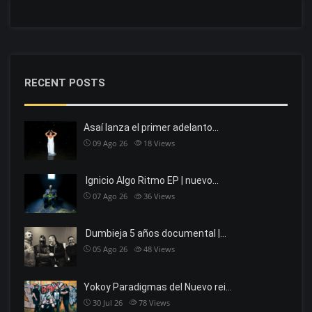
RECENT POSTS
Asaí lanza el primer adelanto…
09 Ago 26
18
Views
Ignicio Algo Ritmo EP | nuevo…
07 Ago 26
36
Views
Dumbieja 5 años documental |…
05 Ago 26
48
Views
Yokoy Paradigmas del Nuevo rei…
30 Jul 26
78
Views