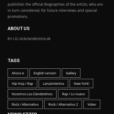
publishes the official Biographies of the artists, who are
in turn considered, for future interviews and special
promotions.
ABOUT US
En I.G rockclandestino.ok
TAGS
Ahora si
English version
Gallery
Hip Hop / Rap
Lanzamientos
New York!
Nosotros Los Clandestinos
Rap / Lo nuevo
Rock / Alternativo
Rock / Alternativo 2
Video