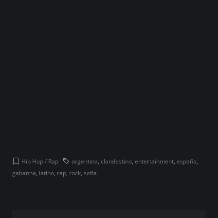
Hip Hop / Rap
argentina
,
clandestino
,
entertainment
,
españa
,
gabanna
,
latino
,
rap
,
rock
,
sofia