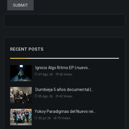
RECENT POSTS
Ignicio Algo Ritmo EP | nuevo…
07 Ago 26
26
Views
Dumbieja 5 años documental |…
05 Ago 26
42
Views
Yokoy Paradigmas del Nuevo rei…
30 Jul 26
75
Views