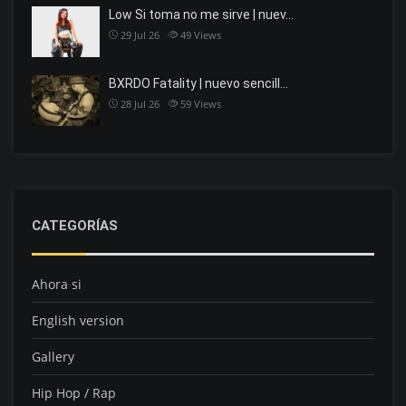
Low Si toma no me sirve | nuev…
29 Jul 26
49
Views
BXRDO Fatality | nuevo sencill…
28 Jul 26
59
Views
CATEGORÍAS
Ahora si
English version
Gallery
Hip Hop / Rap