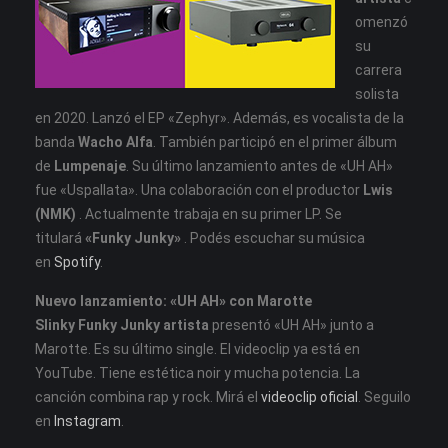
omenzó
su
carrera
solista
en 2020. Lanzó el EP «Zephyr». Además, es vocalista de la
banda
Wacho Alfa
. También participó en el primer álbum
de
Lumpenaje
. Su último lanzamiento antes de «UH AH»
fue «Uspallata». Una colaboración con el productor
Lwis
(NMK)
. Actualmente trabaja en su primer LP. Se
titulará
«Funky Junky»
. Podés escuchar su música
en
Spotify
.
Nuevo lanzamiento: «UH AH» con Marotte
Slinky Funky Junky artista
presentó «UH AH» junto a
Marotte. Es su último single. El videoclip ya está en
YouTube. Tiene estética noir y mucha potencia. La
canción combina rap y rock. Mirá el
videoclip oficial
. Seguilo
en
Instagram
.