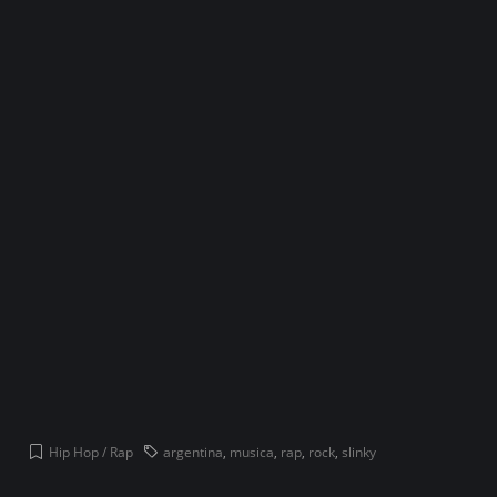
Hip Hop / Rap
argentina
,
musica
,
rap
,
rock
,
slinky