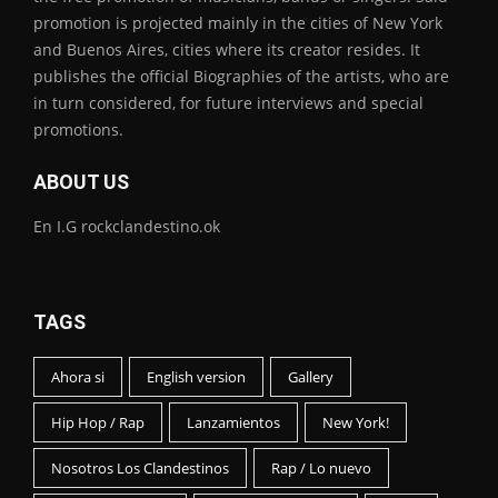
promotion is projected mainly in the cities of New York
and Buenos Aires, cities where its creator resides. It
publishes the official Biographies of the artists, who are
in turn considered, for future interviews and special
promotions.
ABOUT US
En I.G rockclandestino.ok
TAGS
Ahora si
English version
Gallery
Hip Hop / Rap
Lanzamientos
New York!
Nosotros Los Clandestinos
Rap / Lo nuevo