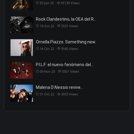
03 Jun 25
55139
Views
Rock Clandestino, la OEA del R…
19 Oct 22
5531
Views
Ornella Piazzo. Something new.
18 Oct 22
3545
Views
P.I.L.F: el nuevo fenómeno del…
04 Nov 25
3501
Views
Malena D’Alessio revive…
31 Oct 22
3053
Views