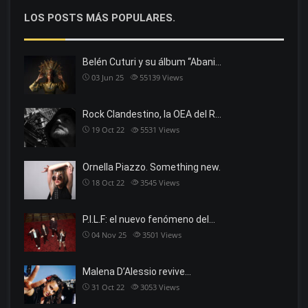
LOS POSTS MÁS POPULARES.
Belén Cuturi y su álbum “Abani…
03 Jun 25
55139
Views
Rock Clandestino, la OEA del R…
19 Oct 22
5531
Views
Ornella Piazzo. Something new.
18 Oct 22
3545
Views
P.I.L.F: el nuevo fenómeno del…
04 Nov 25
3501
Views
Malena D’Alessio revive…
31 Oct 22
3053
Views