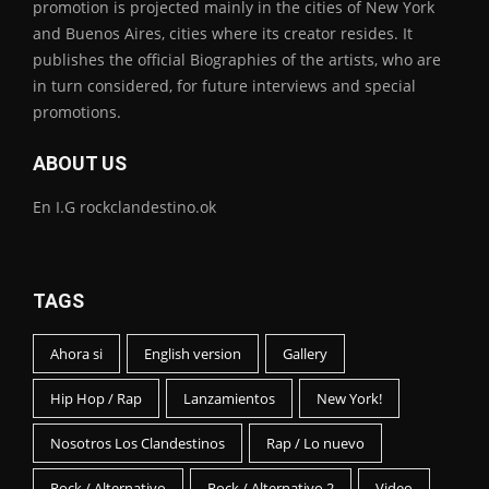
promotion is projected mainly in the cities of New York
and Buenos Aires, cities where its creator resides. It
publishes the official Biographies of the artists, who are
in turn considered, for future interviews and special
promotions.
ABOUT US
En I.G rockclandestino.ok
TAGS
Ahora si
English version
Gallery
Hip Hop / Rap
Lanzamientos
New York!
Nosotros Los Clandestinos
Rap / Lo nuevo
Rock / Alternativo
Rock / Alternativo 2
Video