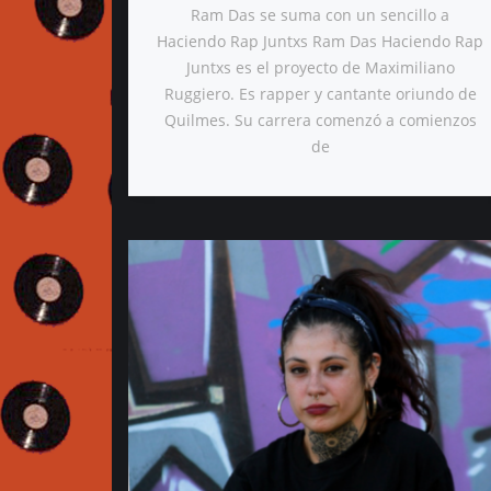
Ram Das se suma con un sencillo a
Haciendo Rap Juntxs Ram Das Haciendo Rap
Juntxs es el proyecto de Maximiliano
Ruggiero. Es rapper y cantante oriundo de
Quilmes. Su carrera comenzó a comienzos
de