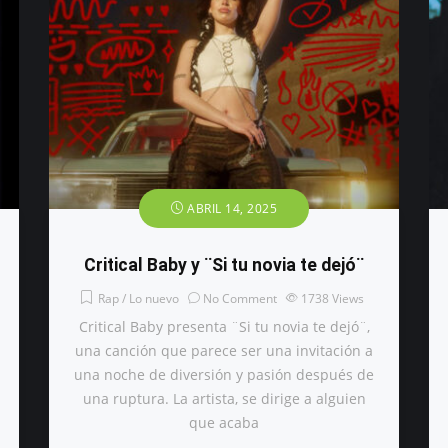
ABRIL 14, 2025
Critical Baby y ¨Si tu novia te dejó¨
Rap / Lo nuevo
No Comment
1738
Views
Critical Baby presenta ¨Si tu novia te dejó¨,
una canción que parece ser una invitación a
una noche de diversión y pasión después de
una ruptura. La artista, se dirige a alguien
que acaba