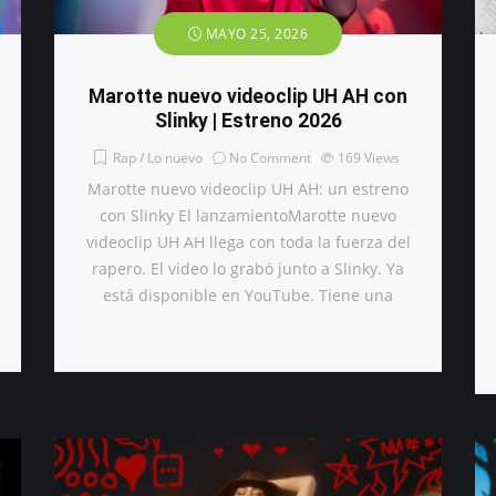
MAYO 25, 2026
Marotte nuevo videoclip UH AH con
Slinky | Estreno 2026
Rap / Lo nuevo
No Comment
169
Views
Marotte nuevo videoclip UH AH: un estreno
con Slinky El lanzamientoMarotte nuevo
videoclip UH AH llega con toda la fuerza del
rapero. El video lo grabó junto a Slinky. Ya
está disponible en YouTube. Tiene una