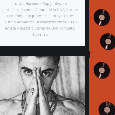
Lucale Haciendo Rap Juntxs: su
participación en el álbum de la UNAJ Lucale
Haciendo Rap Juntxs es el proyecto de
Cristian Alexander Devincenzi Lemos. Es un
artista y gestor cultural de Don Torcuato,
Tigre. Su