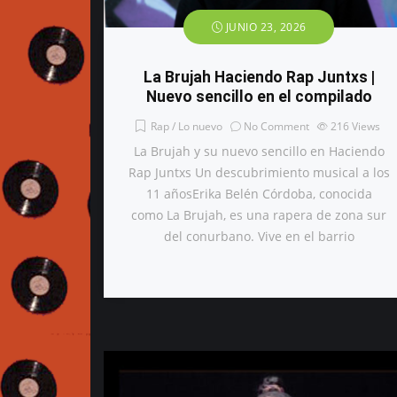
JUNIO 23, 2026
La Brujah Haciendo Rap Juntxs |
Nuevo sencillo en el compilado
Rap / Lo nuevo
No Comment
216
Views
La Brujah y su nuevo sencillo en Haciendo
Rap Juntxs Un descubrimiento musical a los
11 añosErika Belén Córdoba, conocida
como La Brujah, es una rapera de zona sur
del conurbano. Vive en el barrio