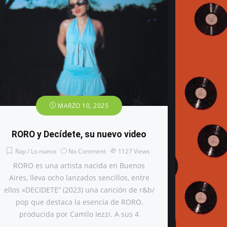
MARZO 10, 2025
RORO y Decídete, su nuevo video
Rap / Lo nuevo
No Comment
1127
Views
RORO es una artista nacida en Buenos
Aires, lleva ocho lanzados sencillos, entre
ellos «DECIDETE” (2023) una canción de r&b/
pop que destaca la esencia de RORO,
producida por Camilo Iezzi. A sus 4