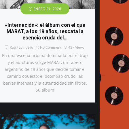
ENERO 21, 2026
«Internación»: el álbum con el que
MARAT, a los 19 años, rescata la
esencia cruda del…
Rap / Lo nuevo
No Comment
437
Views
En una escena urbana dominada por el trap
y el autotune, surge MARAT, un rapero
argentino de 19 años que decide tomar el
camino opuesto: el boombap crudo, las
barras intensas y la autenticidad sin filtros.
Su álbum