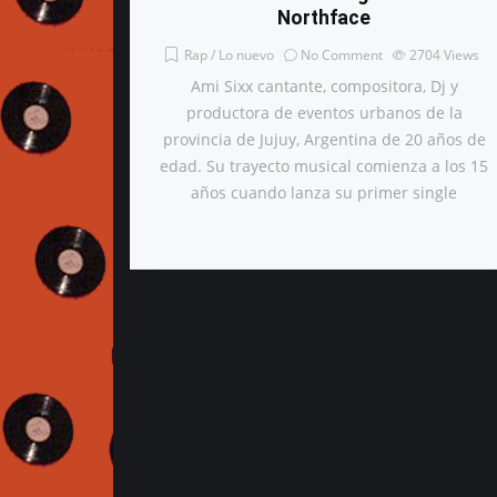
Northface
Rap / Lo nuevo
No Comment
2704
Views
Ami Sixx cantante, compositora, Dj y
productora de eventos urbanos de la
provincia de Jujuy, Argentina de 20 años de
edad. Su trayecto musical comienza a los 15
años cuando lanza su primer single