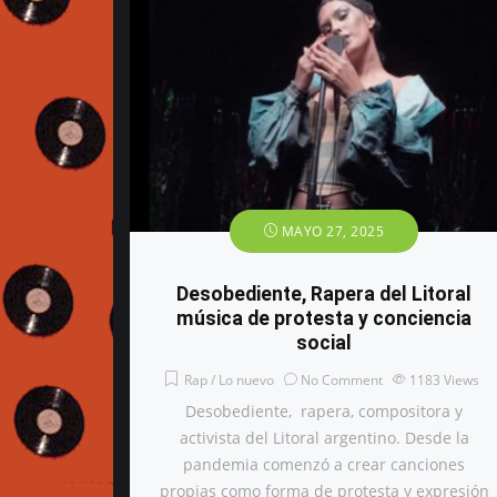
MAYO 27, 2025
Desobediente, Rapera del Litoral
música de protesta y conciencia
social
Rap / Lo nuevo
No Comment
1183
Views
Desobediente, rapera, compositora y
activista del Litoral argentino. Desde la
pandemia comenzó a crear canciones
propias como forma de protesta y expresión