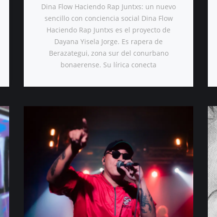
Dina Flow Haciendo Rap Juntxs: un nuevo
sencillo con conciencia social Dina Flow
Haciendo Rap Juntxs es el proyecto de
Dayana Yisela Jorge. Es rapera de
Berazategui, zona sur del conurbano
bonaerense. Su lírica conecta