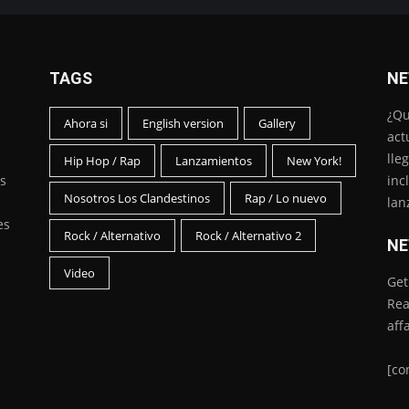
TAGS
NE
¿Qu
Ahora si
English version
Gallery
act
lle
Hip Hop / Rap
Lanzamientos
New York!
s
inc
Nosotros Los Clandestinos
Rap / Lo nuevo
lan
es
Rock / Alternativo
Rock / Alternativo 2
NE
Video
Get
Rea
aff
[co