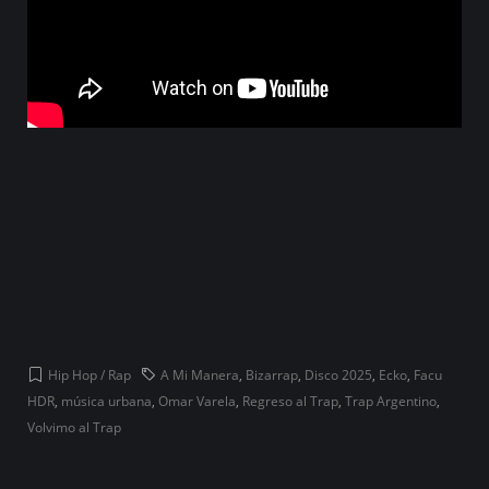
Hip Hop / Rap
A Mi Manera
,
Bizarrap
,
Disco 2025
,
Ecko
,
Facu
HDR
,
música urbana
,
Omar Varela
,
Regreso al Trap
,
Trap Argentino
,
Volvimo al Trap