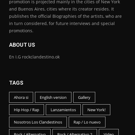
promotion is projected mainly in the cities of New York
and Buenos Aires, cities where its creator resides. It
publishes the official Biographies of the artists, who are
in turn considered, for future interviews and special
promotions.
ABOUT US
En I.G rockclandestino.ok
TAGS
Ahora si
English version
Gallery
Hip Hop / Rap
Lanzamientos
New York!
Nosotros Los Clandestinos
Rap / Lo nuevo
Rock / Alternativo
Rock / Alternativo 2
Video