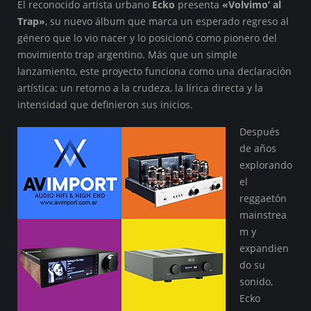
El reconocido artista urbano
Ecko
presenta
«Volvimo’ al
Trap»
, su nuevo álbum que marca un esperado regreso al
género que lo vio nacer y lo posicionó como pionero del
movimiento trap argentino. Más que un simple
lanzamiento, este proyecto funciona como una declaración
artística: un retorno a la crudeza, la lírica directa y la
intensidad que definieron sus inicios.
Después
de años
explorando
el
reggaetón
mainstrea
m y
expandien
do su
sonido,
Ecko