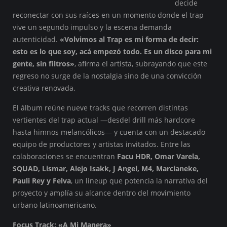
decide
reconectar con sus raíces en un momento donde el trap
vive un segundo impulso y la escena demanda
autenticidad.
«Volvimos al Trap es mi forma de decir:
esto es lo que soy, acá empezó todo. Es un disco para mi
gente, sin filtros»
, afirma el artista, subrayando que este
regreso no surge de la nostalgia sino de una convicción
creativa renovada.
El álbum reúne nueve tracks que recorren distintas
vertientes del trap actual —desdel drill más hardcore
hasta himnos melancólicos— y cuenta con un destacado
equipo de productores y artistas invitados. Entre las
colaboraciones se encuentran
Facu HDR, Omar Varela,
SQUAD, Lismar, Alejo Isakk, J Angel, M4, Marcianeke,
Pauli Rey y Felva
, un lineup que potencia la narrativa del
proyecto y amplía su alcance dentro del movimiento
urbano latinoamericano.
Focus Track: «A Mi Manera»