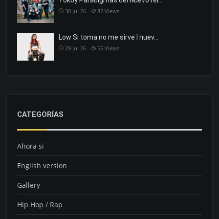
Yokoy Paradigmas del Nuevo rei…
30 Jul 26
82
Views
Low Si toma no me sirve | nuev…
29 Jul 26
55
Views
CATEGORÍAS
Ahora si
English version
Gallery
Hip Hop / Rap