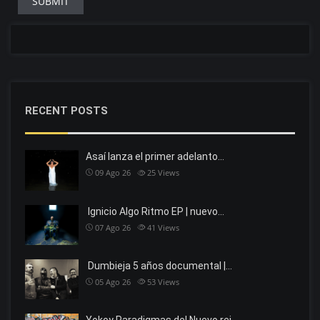
RECENT POSTS
Asaí lanza el primer adelanto…
09 Ago 26
25
Views
Ignicio Algo Ritmo EP | nuevo…
07 Ago 26
41
Views
Dumbieja 5 años documental |…
05 Ago 26
53
Views