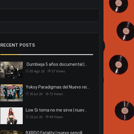
RECENT POSTS
Dumbieja 5 años documental |…
05 Ago 26
37
Views
Yokoy Paradigmas del Nuevo rei…
30 Jul 26
72
Views
Low Si toma no me sirve | nuev…
29 Jul 26
49
Views
BXRDO Fatality | nuevo sencill…