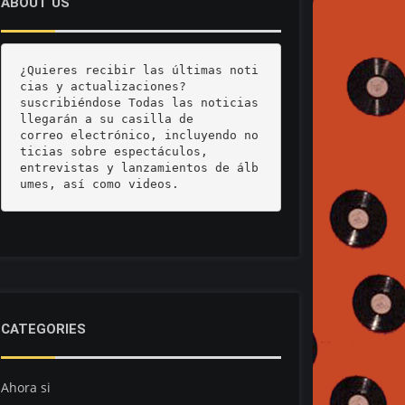
ABOUT US
¿Quieres recibir las últimas noti
cias y actualizaciones? 

suscribiéndose Todas las noticias 
llegarán a su casilla de 

correo electrónico, incluyendo no
ticias sobre espectáculos, 

entrevistas y lanzamientos de álb
umes, así como videos.
CATEGORIES
Ahora si