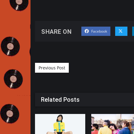
SHARE ON
Facebook
Post navigation
Previous Post
Related Posts