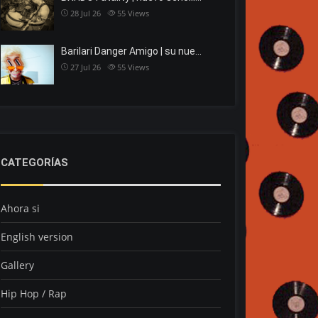
28 Jul 26
55
Views
Barilari Danger Amigo | su nue…
27 Jul 26
55
Views
CATEGORÍAS
Ahora si
English version
Gallery
Hip Hop / Rap