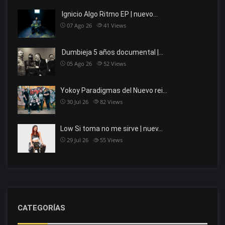
Ignicio Algo Ritmo EP | nuevo…
07 Ago 26
41
Views
Dumbieja 5 años documental |…
05 Ago 26
52
Views
Yokoy Paradigmas del Nuevo rei…
30 Jul 26
82
Views
Low Si toma no me sirve | nuev…
29 Jul 26
55
Views
CATEGORÍAS