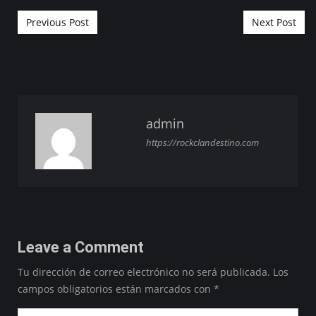
Post navigation
Previous Post
Next Post
admin
https://rockclandestino.com
Leave a Comment
Tu dirección de correo electrónico no será publicada.
Los
campos obligatorios están marcados con
*