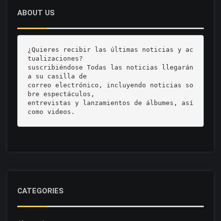
ABOUT US
¿Quieres recibir las últimas noticias y ac
tualizaciones? 

suscribiéndose Todas las noticias llegarán 
a su casilla de 

correo electrónico, incluyendo noticias so
bre espectáculos, 

entrevistas y lanzamientos de álbumes, así 
como videos.
CATEGORIES