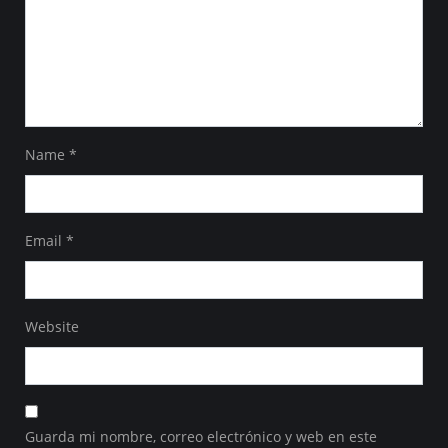
Name
*
Email
*
Website
Guarda mi nombre, correo electrónico y web en este