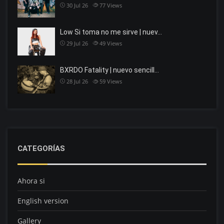
30 Jul 26
77
Views
Low Si toma no me sirve | nuev…
29 Jul 26
49
Views
BXRDO Fatality | nuevo sencill…
28 Jul 26
59
Views
CATEGORÍAS
Ahora si
English version
Gallery