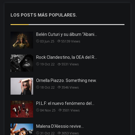
LOS POSTS MÁS POPULARES.
Belén Cuturi y su álbum “Abani…
03 Jun 25
55139
Views
Rock Clandestino, la OEA del R…
19 Oct 22
5531
Views
Ornella Piazzo. Something new.
18 Oct 22
3546
Views
P.I.L.F: el nuevo fenómeno del…
04 Nov 25
3501
Views
Malena D’Alessio revive…
31 Oct 22
3053
Views