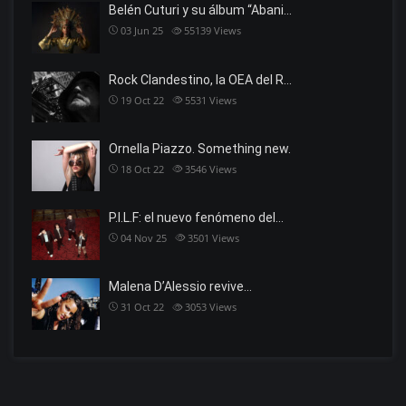
Belén Cuturi y su álbum “Abani…
03 Jun 25
55139
Views
Rock Clandestino, la OEA del R…
19 Oct 22
5531
Views
Ornella Piazzo. Something new.
18 Oct 22
3546
Views
P.I.L.F: el nuevo fenómeno del…
04 Nov 25
3501
Views
Malena D’Alessio revive…
31 Oct 22
3053
Views