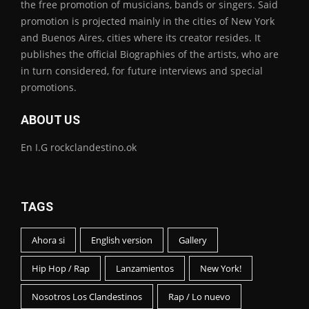
the free promotion of musicians, bands or singers. Said
promotion is projected mainly in the cities of New York
and Buenos Aires, cities where its creator resides. It
publishes the official Biographies of the artists, who are
in turn considered, for future interviews and special
promotions.
ABOUT US
En I.G rockclandestino.ok
TAGS
Ahora si
English version
Gallery
Hip Hop / Rap
Lanzamientos
New York!
Nosotros Los Clandestinos
Rap / Lo nuevo