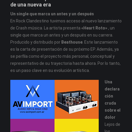
de una nueva era
Un single que marca un antes y un después
En Rock Clandestino tuvimos acceso al nuevo lanzamiento
de Crash música. La artista presenta
«Heart Roto»
, un
single que marca un antes y un después en su carrera.
Producido y distribuido por
Beathouse
. Este lanzamiento
es la carta de presentación de su próximo EP. Además, ya
se perfila como el proyecto más personal, conceptual y
representativo de su trayectoria hasta ahora. Por lo tanto,
es un paso clave en su evolución artística.
Una
declara
ción
cruda
sobre el
dolor
Lejos de
los