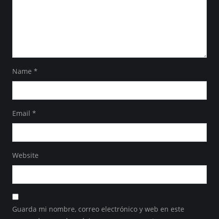
Name
*
Email
*
Website
Guarda mi nombre, correo electrónico y web en este