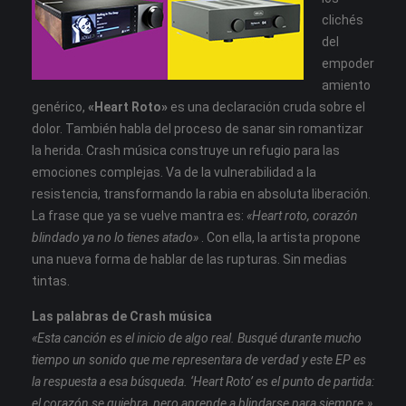
clichés
del
empoder
amiento
genérico,
«Heart Roto»
es una declaración cruda sobre el
dolor. También habla del proceso de sanar sin romantizar
la herida. Crash música construye un refugio para las
emociones complejas. Va de la vulnerabilidad a la
resistencia, transformando la rabia en absoluta liberación.
La frase que ya se vuelve mantra es:
«Heart roto, corazón
blindado ya no lo tienes atado»
. Con ella, la artista propone
una nueva forma de hablar de las rupturas. Sin medias
tintas.
Las palabras de Crash música
«Esta canción es el inicio de algo real. Busqué durante mucho
tiempo un sonido que me representara de verdad y este EP es
la respuesta a esa búsqueda. ‘Heart Roto’ es el punto de partida:
el corazón se quiebra, pero aprende a blindarse para siempre.»