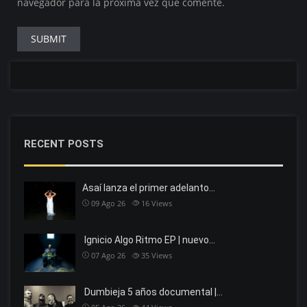
navegador para la próxima vez que comente.
RECENT POSTS
Asaí lanza el primer adelanto…
09 Ago 26
16
Views
Ignicio Algo Ritmo EP | nuevo…
07 Ago 26
35
Views
Dumbieja 5 años documental |…