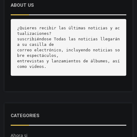
ABOUT US
¿Quieres recibir las últimas noticias y ac
tualizaciones? 

suscribiéndose Todas las noticias llegarán 
a su casilla de 

correo electrónico, incluyendo noticias so
bre espectáculos, 

entrevistas y lanzamientos de álbumes, así 
como videos.
CATEGORIES
Ahora si