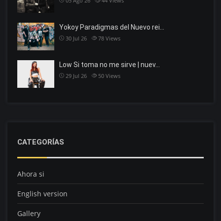
05 Ago 26
44
Views
Yokoy Paradigmas del Nuevo rei…
30 Jul 26
78
Views
Low Si toma no me sirve | nuev…
29 Jul 26
50
Views
CATEGORÍAS
Ahora si
English version
Gallery