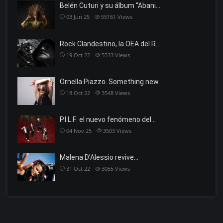
Belén Cuturi y su álbum “Abani…
03 Jun 25
55161
Views
Rock Clandestino, la OEA del R…
19 Oct 22
5533
Views
Ornella Piazzo. Something new.
18 Oct 22
3548
Views
P.I.L.F: el nuevo fenómeno del…
04 Nov 25
3503
Views
Malena D’Alessio revive…
31 Oct 22
3055
Views