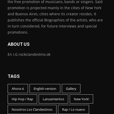
the free promotion of musicians, bands or singers. Said
promotion is projected mainly in the cities of New York
and Buenos Aires, cities where its creator resides. It
publishes the official Biographies of the artists, who are
in turn considered, for future interviews and special
promotions.
ABOUT US
En I.G rockclandestino.ok
TAGS
Ahora si
English version
Gallery
Hip Hop / Rap
Lanzamientos
New York!
Nosotros Los Clandestinos
Rap / Lo nuevo