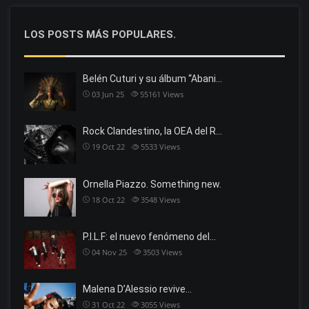
LOS POSTS MÁS POPULARES.
Belén Cuturi y su álbum “Abani…
03 Jun 25
55161
Views
Rock Clandestino, la OEA del R…
19 Oct 22
5533
Views
Ornella Piazzo. Something new.
18 Oct 22
3548
Views
P.I.L.F: el nuevo fenómeno del…
04 Nov 25
3503
Views
Malena D’Alessio revive…
31 Oct 22
3055
Views