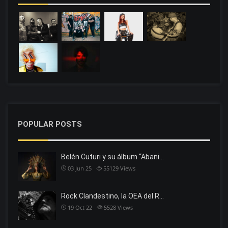
POPULAR POSTS
Belén Cuturi y su álbum “Abani…
03 Jun 25
55129
Views
Rock Clandestino, la OEA del R…
19 Oct 22
5528
Views