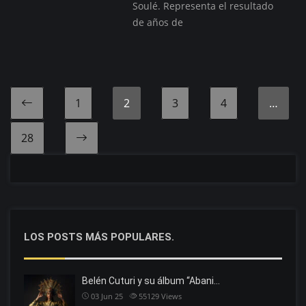
Soulé. Representa el resultado
de años de
1
2
3
4
…
Previous page
28
Next page
LOS POSTS MÁS POPULARES.
Belén Cuturi y su álbum “Abani…
03 Jun 25
55129
Views