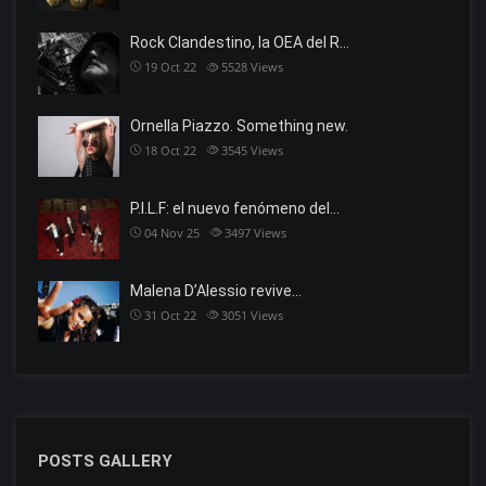
Rock Clandestino, la OEA del R…
19 Oct 22
5528
Views
Ornella Piazzo. Something new.
18 Oct 22
3545
Views
P.I.L.F: el nuevo fenómeno del…
04 Nov 25
3497
Views
Malena D’Alessio revive…
31 Oct 22
3051
Views
POSTS GALLERY