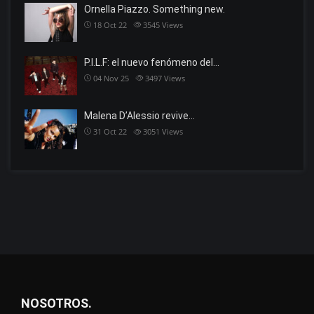
Ornella Piazzo. Something new.
18 Oct 22
3545
Views
P.I.L.F: el nuevo fenómeno del…
04 Nov 25
3497
Views
Malena D’Alessio revive…
31 Oct 22
3051
Views
NOSOTROS.