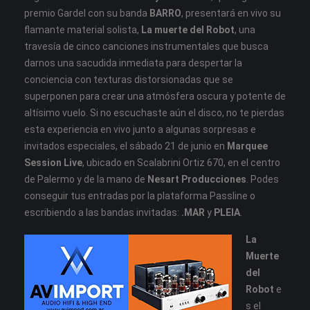
premio Gardel con su banda
BARRO
, presentará en vivo su
flamante material solista,
La muerte del Robot
, una
travesía de cinco canciones instrumentales que busca
darnos una sacudida inmediata para despertar la
conciencia con texturas distorsionadas que se
superponen para crear una atmósfera oscura y potente de
altísimo vuelo. Si no escuchaste aún el disco, no te pierdas
esta experiencia en vivo junto a algunas sorpresas e
invitados especiales, el sábado 21 de junio en
Marquee
Session Live
, ubicado en Scalabrini Ortiz 670, en el centro
de Palermo y de la mano de
Nesart Producciones
. Podes
conseguir tus entradas por la plataforma Passline o
escribiendo a las bandas invitadas:
.MAR
y
PLEIA
.
La
Muerte
del
Robot
e
s el