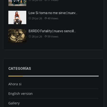
Low Si toma no me sirve | nuev…
29 Jul 26
49
Views
BXRDO Fatality | nuevo sencill…
28 Jul 26
59
Views
CATEGORÍAS
Ahora si
English version
Gallery