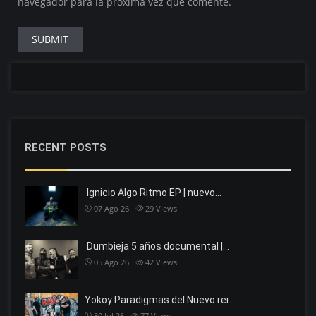
navegador para la próxima vez que comente.
RECENT POSTS
Ignicio Algo Ritmo EP | nuevo…
07 Ago 26
29
Views
Dumbieja 5 años documental |…
05 Ago 26
42
Views
Yokoy Paradigmas del Nuevo rei…
30 Jul 26
77
Views