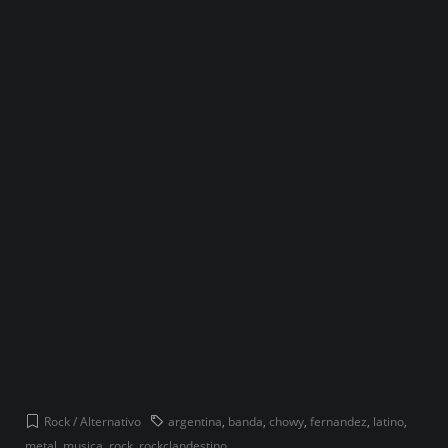
Rock / Alternativo
argentina
,
banda
,
chowy
,
fernandez
,
latino
,
metal
,
musica
,
rock
,
rockclandestino