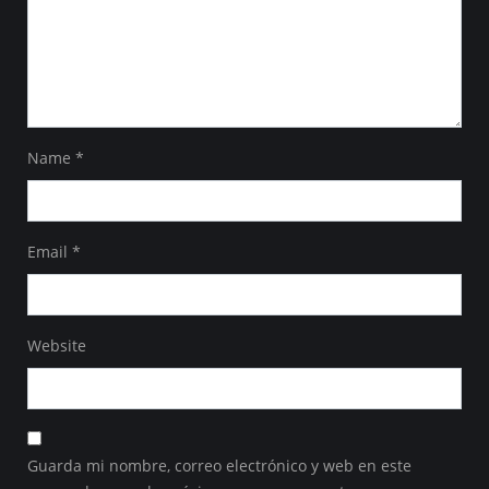
Name
*
Email
*
Website
Guarda mi nombre, correo electrónico y web en este