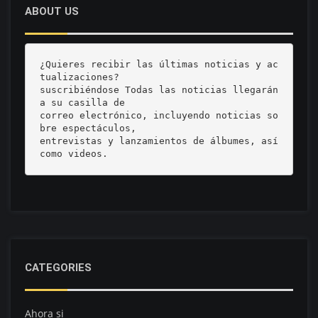
ABOUT US
¿Quieres recibir las últimas noticias y ac
tualizaciones? 

suscribiéndose Todas las noticias llegarán 
a su casilla de 

correo electrónico, incluyendo noticias so
bre espectáculos, 

entrevistas y lanzamientos de álbumes, así 
como videos.
CATEGORIES
Ahora si