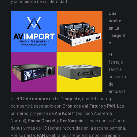
y consciente de su identidad.
Una
noche
en La
Tangent
e
El
festejo
tendrá
su punto
de
encuent
ro el
12 de octubre en La Tangente
, donde Leparcq
compartirá escenario con
Crónicas del Futuro
y
PAN
. Los
primeros, proyecto de
Ale Koleff
(ex Todo Aparenta
Normal),
Emma Cauvet
y
Ger Varesini
, llegan con su álbum
debut y más de 15 fechas recorridas en la escena porteña.
Por su parte,
PAN
celebra sus trece años con un repaso