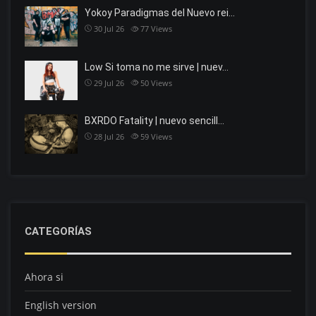
Yokoy Paradigmas del Nuevo rei…
30 Jul 26
77
Views
Low Si toma no me sirve | nuev…
29 Jul 26
50
Views
BXRDO Fatality | nuevo sencill…
28 Jul 26
59
Views
CATEGORÍAS
Ahora si
English version