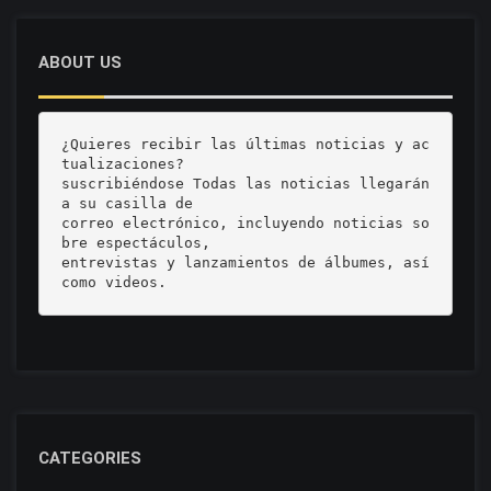
ABOUT US
¿Quieres recibir las últimas noticias y ac
tualizaciones? 

suscribiéndose Todas las noticias llegarán 
a su casilla de 

correo electrónico, incluyendo noticias so
bre espectáculos, 

entrevistas y lanzamientos de álbumes, así 
como videos.
CATEGORIES