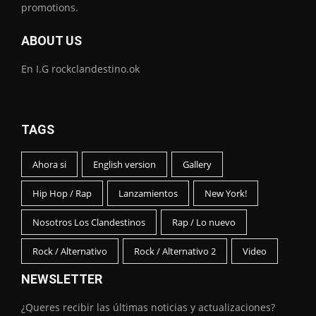
promotions.
ABOUT US
En I.G rockclandestino.ok
TAGS
Ahora si
English version
Gallery
Hip Hop / Rap
Lanzamientos
New York!
Nosotros Los Clandestinos
Rap / Lo nuevo
Rock / Alternativo
Rock / Alternativo 2
Video
NEWSLETTER
¿Queres recibir las últimas noticias y actualizaciones?