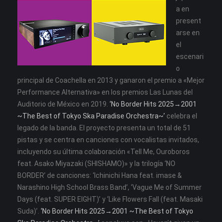
a en
present
arse en
el
escenari
o
principal de Coachella en 2013 y ganaron el premio a «Mejor
Performance Alternativa» en los premios Las Lunas del
Auditorio de México en 2019.
‘No Border Hits 2025→2001
~The Best of Tokyo Ska Paradise Orchestra~’
celebra el
legado de la banda. El proyecto presenta un total de 51
pistas y se centra en canciones con vocalistas invitados,
incluyendo su última colaboración «Tell Me, Ouroboros
feat. Asako Miyazaki (SHISHAMO)» y la trilogía ‘NO
BORDER’ de canciones: ‘Ichinichi Hana feat. imase &
Narashino High School Brass Band’, ‘Vague Me of Summer
Days (feat. SUPER EIGHT)’ y ‘Like Flowers Fall (feat. Masaki
Suda)’.
‘No Border Hits 2025→2001 ~The Best of Tokyo