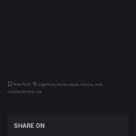
New York!
argentina
,
banda
,
japon
,
musica
,
rock
,
rockclandestino
,
ska
SHARE ON