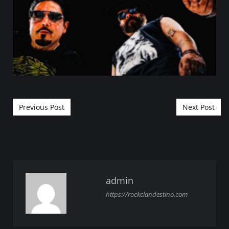
Post navigation
Previous Post
Next Post
admin
https://rockclandestino.com