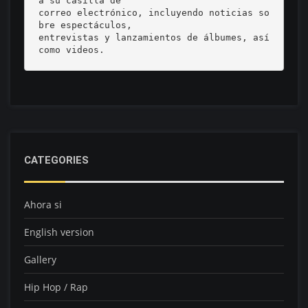
a su casilla de 

correo electrónico, incluyendo noticias so
bre espectáculos, 

entrevistas y lanzamientos de álbumes, así 
como videos.
CATEGORIES
Ahora si
English version
Gallery
Hip Hop / Rap