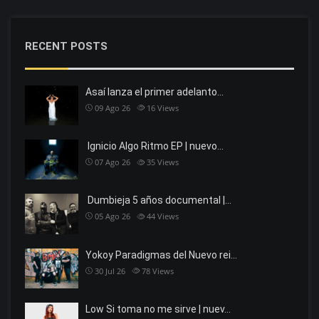
RECENT POSTS
Asaí lanza el primer adelanto…
09 Ago 26
16
Views
Ignicio Algo Ritmo EP | nuevo…
07 Ago 26
35
Views
Dumbieja 5 años documental |…
05 Ago 26
44
Views
Yokoy Paradigmas del Nuevo rei…
30 Jul 26
78
Views
Low Si toma no me sirve | nuev…