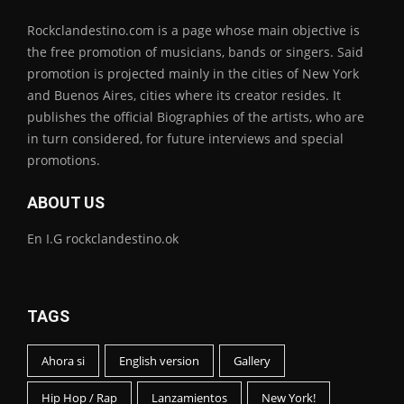
Rockclandestino.com is a page whose main objective is
the free promotion of musicians, bands or singers. Said
promotion is projected mainly in the cities of New York
and Buenos Aires, cities where its creator resides. It
publishes the official Biographies of the artists, who are
in turn considered, for future interviews and special
promotions.
ABOUT US
En I.G rockclandestino.ok
TAGS
Ahora si
English version
Gallery
Hip Hop / Rap
Lanzamientos
New York!