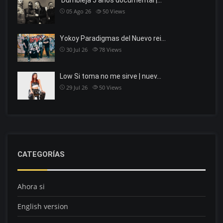
Dumbieja 5 años documental |…
05 Ago 26
50
Views
Yokoy Paradigmas del Nuevo rei…
30 Jul 26
78
Views
Low Si toma no me sirve | nuev…
29 Jul 26
50
Views
CATEGORÍAS
Ahora si
English version