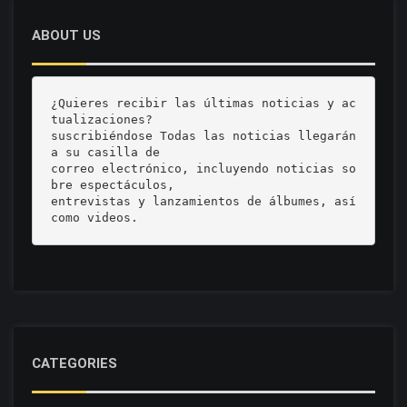
ABOUT US
¿Quieres recibir las últimas noticias y ac
tualizaciones? 

suscribiéndose Todas las noticias llegarán 
a su casilla de 

correo electrónico, incluyendo noticias so
bre espectáculos, 

entrevistas y lanzamientos de álbumes, así 
como videos.
CATEGORIES