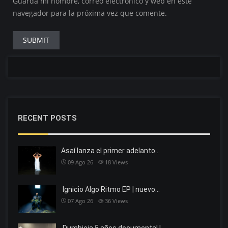
Guarda mi nombre, correo electrónico y web en este
navegador para la próxima vez que comente.
RECENT POSTS
Asaí lanza el primer adelanto…
09 Ago 26
18
Views
Ignicio Algo Ritmo EP | nuevo…
07 Ago 26
36
Views