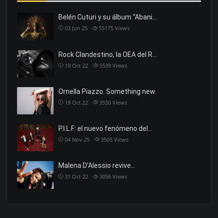
Belén Cuturi y su álbum “Abani…
03 Jun 25
55175
Views
Rock Clandestino, la OEA del R…
19 Oct 22
5539
Views
Ornella Piazzo. Something new.
18 Oct 22
3550
Views
P.I.L.F: el nuevo fenómeno del…
04 Nov 25
3505
Views
Malena D’Alessio revive…
31 Oct 22
3056
Views