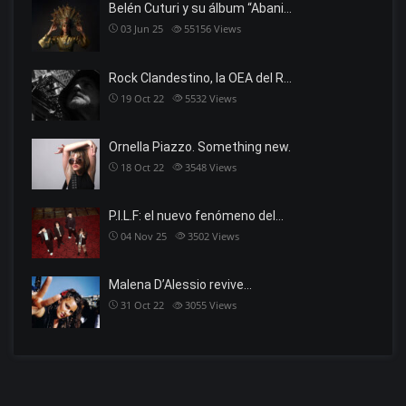
Belén Cuturi y su álbum “Abani…
03 Jun 25
55156
Views
Rock Clandestino, la OEA del R…
19 Oct 22
5532
Views
Ornella Piazzo. Something new.
18 Oct 22
3548
Views
P.I.L.F: el nuevo fenómeno del…
04 Nov 25
3502
Views
Malena D’Alessio revive…
31 Oct 22
3055
Views