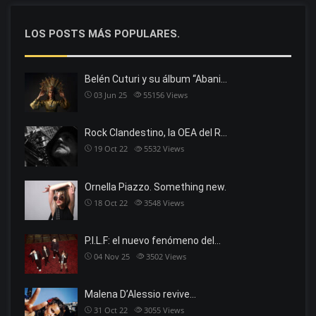
LOS POSTS MÁS POPULARES.
Belén Cuturi y su álbum “Abani…
03 Jun 25
55156
Views
Rock Clandestino, la OEA del R…
19 Oct 22
5532
Views
Ornella Piazzo. Something new.
18 Oct 22
3548
Views
P.I.L.F: el nuevo fenómeno del…
04 Nov 25
3502
Views
Malena D’Alessio revive…
31 Oct 22
3055
Views