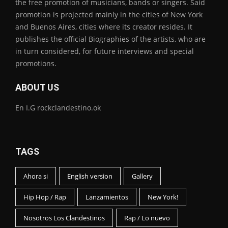
the free promotion of musicians, bands or singers. Said
promotion is projected mainly in the cities of New York
and Buenos Aires, cities where its creator resides. It
publishes the official Biographies of the artists, who are
in turn considered, for future interviews and special
promotions.
ABOUT US
En I.G rockclandestino.ok
TAGS
Ahora si
English version
Gallery
Hip Hop / Rap
Lanzamientos
New York!
Nosotros Los Clandestinos
Rap / Lo nuevo