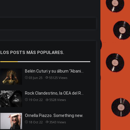
LOS POSTS MÁS POPULARES.
Belén Cuturi y su álbum “Abani…
03 Jun 25
55125
Views
Rock Clandestino, la OEA del R…
19 Oct 22
5528
Views
Ornella Piazzo. Something new.
18 Oct 22
3543
Views