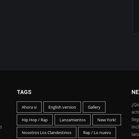
TAGS
NE
¿Qu
Ahora si
English version
Gallery
act
lle
Hip Hop / Rap
Lanzamientos
New York!
s
inc
Nosotros Los Clandestinos
Rap / Lo nuevo
lan