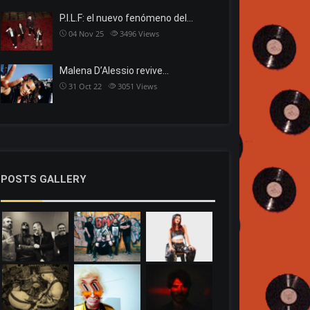
P.I.L.F: el nuevo fenómeno del…
04 Nov 25
3496
Views
Malena D’Alessio revive…
31 Oct 22
3051
Views
POSTS GALLERY