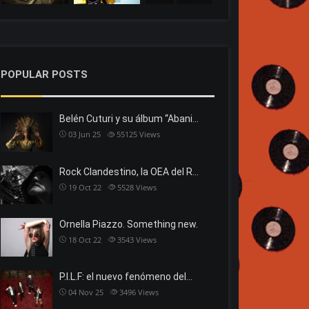
POPULAR POSTS
Belén Cuturi y su álbum “Abani…
03 Jun 25
55125
Views
Rock Clandestino, la OEA del R…
19 Oct 22
5528
Views
Ornella Piazzo. Something new.
18 Oct 22
3543
Views
P.I.L.F: el nuevo fenómeno del…
04 Nov 25
3496
Views