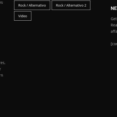
es
Rock / Alternativo
Rock / Alternativo 2
NE
Video
Get
Rea
aff
[co
es,
e
rn