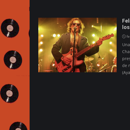
Fel
los
fe
Una
Chac
pre
de m
(Ay