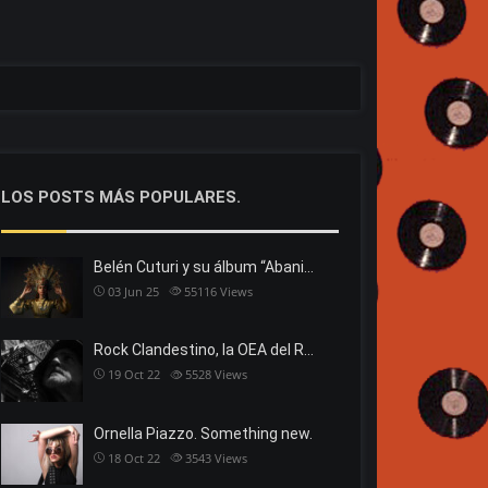
LOS POSTS MÁS POPULARES.
Belén Cuturi y su álbum “Abani…
03 Jun 25
55116
Views
Rock Clandestino, la OEA del R…
19 Oct 22
5528
Views
Ornella Piazzo. Something new.
18 Oct 22
3543
Views