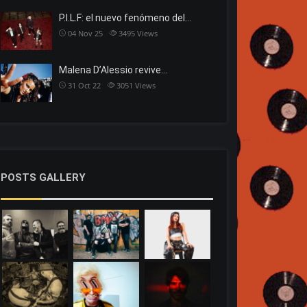
P.I.L.F: el nuevo fenómeno del…
04 Nov 25
3495
Views
Malena D’Alessio revive…
31 Oct 22
3051
Views
POSTS GALLERY