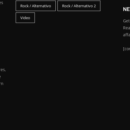
es
Rock / Alternativo
Rock / Alternativo 2
NE
Video
Get
Rea
aff
[co
es,
e
rn