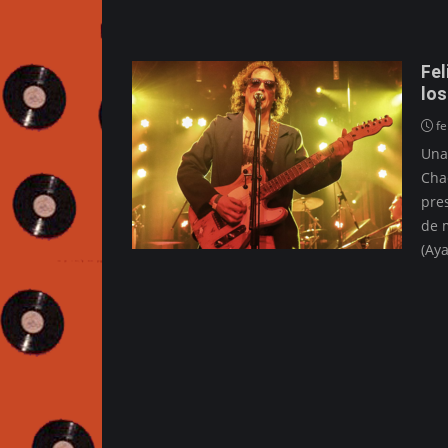
Fel
los
fe
Una
Chac
pre
de m
(Ay