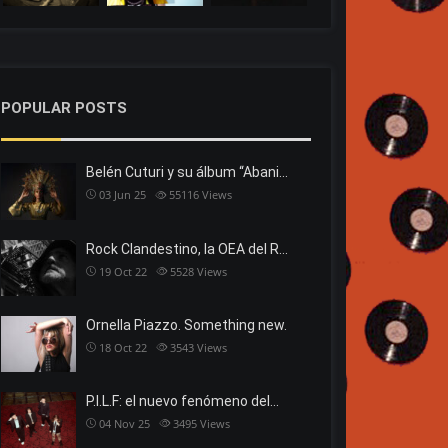
POPULAR POSTS
Belén Cuturi y su álbum “Abani…
03 Jun 25
55116
Views
Rock Clandestino, la OEA del R…
19 Oct 22
5528
Views
Ornella Piazzo. Something new.
18 Oct 22
3543
Views
P.I.L.F: el nuevo fenómeno del…
04 Nov 25
3495
Views