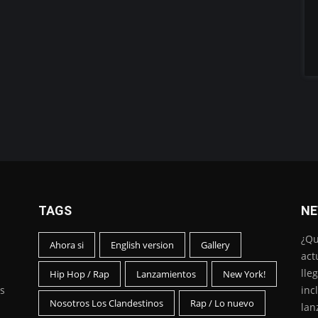
TAGS
NE
¿Qu
Ahora si
English version
Gallery
act
lle
Hip Hop / Rap
Lanzamientos
New York!
s
inc
Nosotros Los Clandestinos
Rap / Lo nuevo
lan