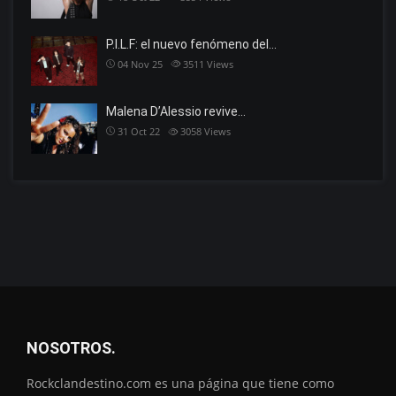
P.I.L.F: el nuevo fenómeno del…
04 Nov 25
3511
Views
Malena D’Alessio revive…
31 Oct 22
3058
Views
NOSOTROS.
Rockclandestino.com es una página que tiene como