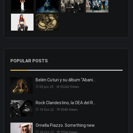
POPULAR POSTS
Belén Cuturi y su álbum “Abani…
03 Jun 25
55242
Views
Rock Clandestino, la OEA del R…
19 Oct 22
5540
Views
Ornella Piazzo. Something new.
18 Oct 22
3554
Views