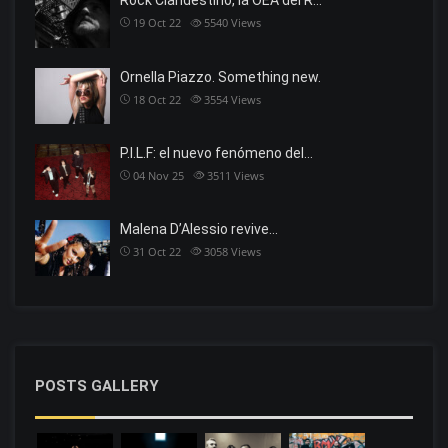
Rock Clandestino, la OEA del R…
19 Oct 22
5540
Views
Ornella Piazzo. Something new.
18 Oct 22
3554
Views
P.I.L.F: el nuevo fenómeno del…
04 Nov 25
3511
Views
Malena D’Alessio revive…
31 Oct 22
3058
Views
POSTS GALLERY