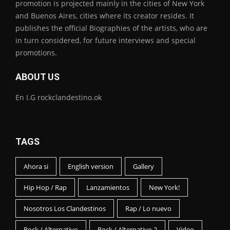
promotion is projected mainly in the cities of New York
and Buenos Aires, cities where its creator resides. It
publishes the official Biographies of the artists, who are
in turn considered, for future interviews and special
promotions.
ABOUT US
En I.G rockclandestino.ok
TAGS
Ahora si
English version
Gallery
Hip Hop / Rap
Lanzamientos
New York!
Nosotros Los Clandestinos
Rap / Lo nuevo
Rock / Alternativo
Rock / Alternativo 2
Video