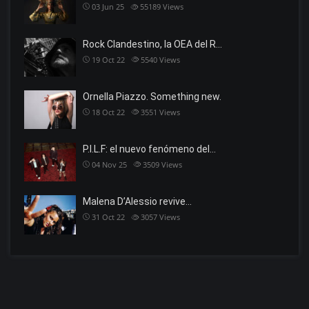
03 Jun 25
55189
Views
Rock Clandestino, la OEA del R…
19 Oct 22
5540
Views
Ornella Piazzo. Something new.
18 Oct 22
3551
Views
P.I.L.F: el nuevo fenómeno del…
04 Nov 25
3509
Views
Malena D’Alessio revive…
31 Oct 22
3057
Views