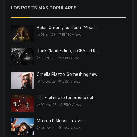
LOS POSTS MÁS POPULARES.
Belén Cuturi y su álbum “Abani…
03 Jun 25
55189
Views
Rock Clandestino, la OEA del R…
19 Oct 22
5540
Views
Ornella Piazzo. Something new.
18 Oct 22
3551
Views
P.I.L.F: el nuevo fenómeno del…
04 Nov 25
3509
Views
Malena D’Alessio revive…
31 Oct 22
3057
Views