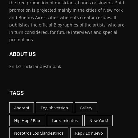
the free promotion of musicians, bands or singers. Said
promotion is projected mainly in the cities of New York
and Buenos Aires, cities where its creator resides. It
publishes the official Biographies of the artists, who are
in turn considered, for future interviews and special
promotions.
ABOUT US
En I.G rockclandestino.ok
TAGS
Ahora si
English version
Gallery
Hip Hop / Rap
Lanzamientos
New York!
Nosotros Los Clandestinos
Rap / Lo nuevo