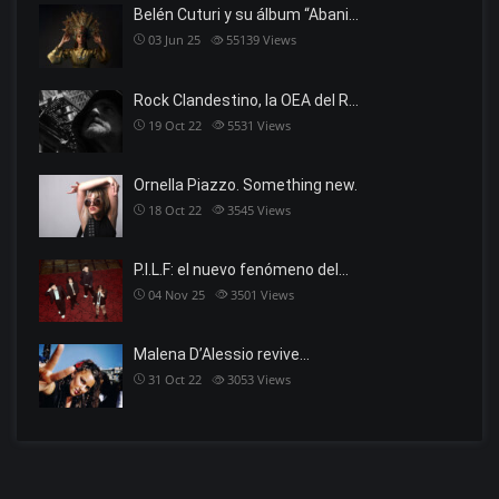
Belén Cuturi y su álbum “Abani…
03 Jun 25
55139
Views
Rock Clandestino, la OEA del R…
19 Oct 22
5531
Views
Ornella Piazzo. Something new.
18 Oct 22
3545
Views
P.I.L.F: el nuevo fenómeno del…
04 Nov 25
3501
Views
Malena D’Alessio revive…
31 Oct 22
3053
Views