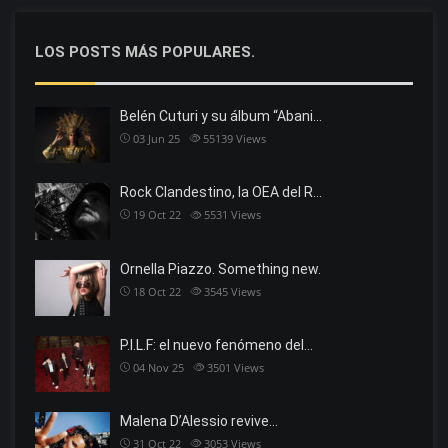
LOS POSTS MÁS POPULARES.
Belén Cuturi y su álbum “Abani…
03 Jun 25
55139
Views
Rock Clandestino, la OEA del R…
19 Oct 22
5531
Views
Ornella Piazzo. Something new.
18 Oct 22
3545
Views
P.I.L.F: el nuevo fenómeno del…
04 Nov 25
3501
Views
Malena D’Alessio revive…
31 Oct 22
3053
Views