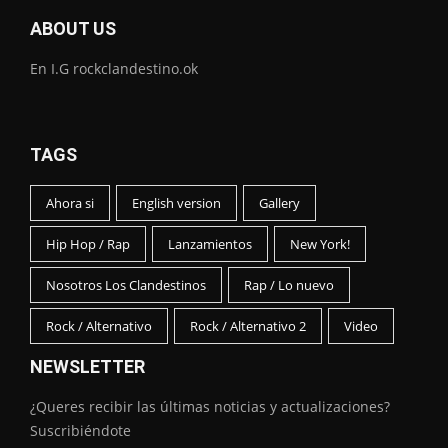
ABOUT US
En I.G rockclandestino.ok
TAGS
Ahora si
English version
Gallery
Hip Hop / Rap
Lanzamientos
New York!
Nosotros Los Clandestinos
Rap / Lo nuevo
Rock / Alternativo
Rock / Alternativo 2
Video
NEWSLETTER
¿Queres recibir las últimas noticias y actualizaciones?
Suscribiéndote