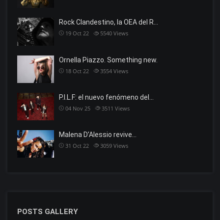
Rock Clandestino, la OEA del R…
19 Oct 22
5540
Views
Ornella Piazzo. Something new.
18 Oct 22
3554
Views
P.I.L.F: el nuevo fenómeno del…
04 Nov 25
3511
Views
Malena D’Alessio revive…
31 Oct 22
3059
Views
POSTS GALLERY