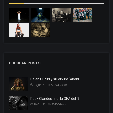
POPULAR POSTS
Belén Cuturi y su álbum “Abani…
03 Jun 25
55244
Views
Rock Clandestino, la OEA del R…
19 Oct 22
5540
Views