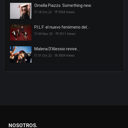
Ornella Piazzo. Something new.
18 Oct 22
3554
Views
P.I.L.F: el nuevo fenómeno del…
04 Nov 25
3511
Views
Malena D’Alessio revive…
31 Oct 22
3059
Views
NOSOTROS.