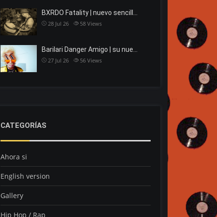
BXRDO Fatality | nuevo sencill…
28 Jul 26
58
Views
Barilari Danger Amigo | su nue…
27 Jul 26
56
Views
CATEGORÍAS
Ahora si
English version
Gallery
Hip Hop / Rap