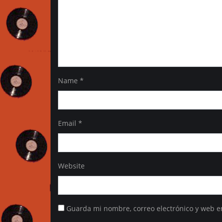
Name
*
Email
*
Website
Guarda mi nombre, correo electrónico y web e