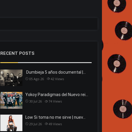
RECENT POSTS
Dumbieja 5 años documental |…
05 Ago 26
42
Views
Yokoy Paradigmas del Nuevo rei…
30 Jul 26
74
Views
Low Si toma no me sirve | nuev…
29 Jul 26
49
Views