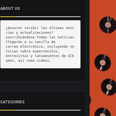
ABOUT US
¿Quieres recibir las últimas noti
cias y actualizaciones? 

suscribiéndose Todas las noticias 
llegarán a su casilla de 

correo electrónico, incluyendo no
ticias sobre espectáculos, 

entrevistas y lanzamientos de álb
umes, así como videos.
CATEGORIES