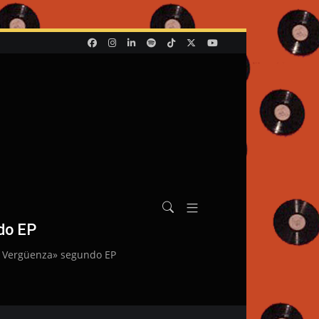
do EP
n Vergüenza» segundo EP