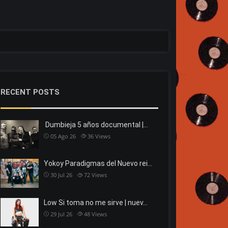
RECENT POSTS
Dumbieja 5 años documental |…
05 Ago 26
36
Views
Yokoy Paradigmas del Nuevo rei…
30 Jul 26
72
Views
Low Si toma no me sirve | nuev…
29 Jul 26
48
Views