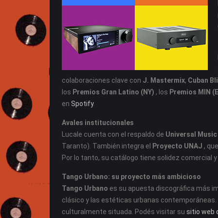
colaboraciones clave con
J. Mastermix
,
Cuban Bl
los
Premios Gran Latino (NY)
, los
Premios MIN (
en
Spotify
.
Avales institucionales
Lucale cuenta con el respaldo de
Universal Music
Taranto). También integra el
Proyecto UNAJ
, qu
Por lo tanto, su catálogo tiene solidez comercial y v
Tango Urbano: su proyecto más ambicioso
Tango Urbano
es su apuesta discográfica más im
clásico y las estéticas urbanas contemporáneas. No
culturalmente situada. Podés visitar su
sitio web o