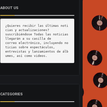
ABOUT US
¿Quieres recibir las últimas noti
cias y actualizaciones? 

suscribiéndose Todas las noticias 
llegarán a su casilla de 

correo electrónico, incluyendo no
ticias sobre espectáculos, 

entrevistas y lanzamientos de álb
umes, así como videos.
CATEGORIES