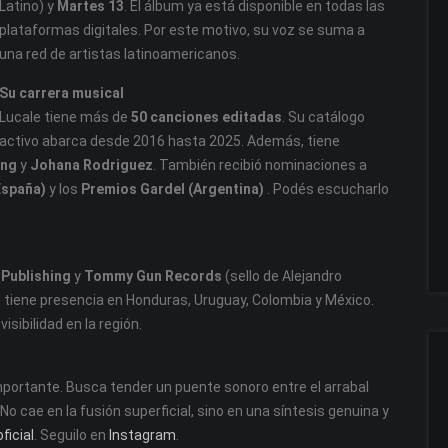
Latino) y
Martes 13
. El álbum ya está disponible en todas las
plataformas digitales. Por este motivo, su voz se suma a
una red de artistas latinoamericanos.
Su carrera musical
Lucale tiene más de
50 canciones editadas
. Su catálogo
activo abarca desde 2016 hasta 2025. Además, tiene
ing
y
Johana Rodriguez
. También recibió nominaciones a
España)
y los
Premios Gardel (Argentina)
. Podés escucharlo
 Publishing
y
Tommy Gun Records
(sello de Alejandro
e tiene presencia en Honduras, Uruguay, Colombia y México.
isibilidad en la región.
portante. Busca tender un puente sonoro entre el arrabal
 cae en la fusión superficial, sino en una síntesis genuina y
ficial
. Seguilo en
Instagram
.