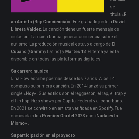
se
titula
«R
ap Autista (Rap Conciencia)»
. Fue grabado junto a
David
Libreta Valdez
. La canción tiene un fuerte mensaje de
inclusión. También busca generar conciencia sobre el
autismo. La producción musical estuvo a cargo de
El
Cubano
(Grammy Latino) y
Martes 13
. El tema ya está
disponible en todas las plataformas digitales.
Su carrera musical
Dina Flow escribe poemas desde los 7 años. A los 14
compuso su primera canción. En 2014 lanzó su primer
single
«Hoy»
. Sus estilos son el reggaeton, el rap, el trap y
el hip hop. Hizo shows por Capital Federal y el conurbano.
En 2021 se convirtió en artista verificada en Spotify. Fue
nominada a los
Premios Gardel 2023
con
«Nada es lo
Mismo»
.
Su participación en el proyecto