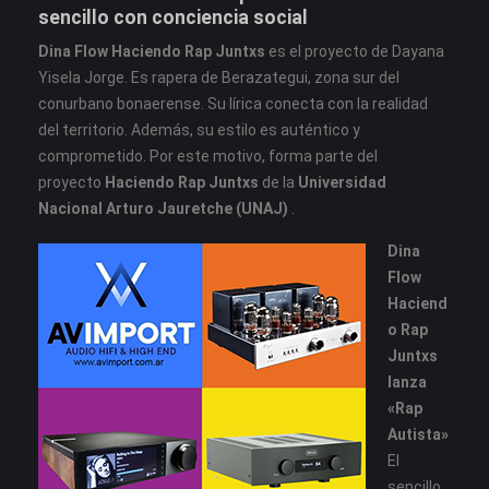
sencillo con conciencia social
Dina Flow Haciendo Rap Juntxs
es el proyecto de Dayana
Yisela Jorge. Es rapera de Berazategui, zona sur del
conurbano bonaerense. Su lírica conecta con la realidad
del territorio. Además, su estilo es auténtico y
comprometido. Por este motivo, forma parte del
proyecto
Haciendo Rap Juntxs
de la
Universidad
Nacional Arturo Jauretche (UNAJ)
.
Dina
Flow
Haciend
o Rap
Juntxs
lanza
«Rap
Autista»
El
sencillo