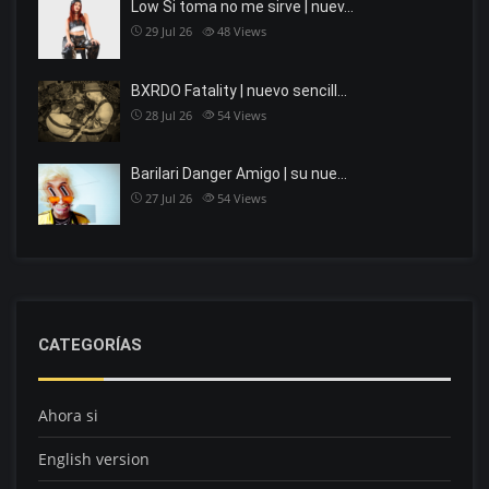
Low Si toma no me sirve | nuev…
29 Jul 26
48
Views
BXRDO Fatality | nuevo sencill…
28 Jul 26
54
Views
Barilari Danger Amigo | su nue…
27 Jul 26
54
Views
CATEGORÍAS
Ahora si
English version