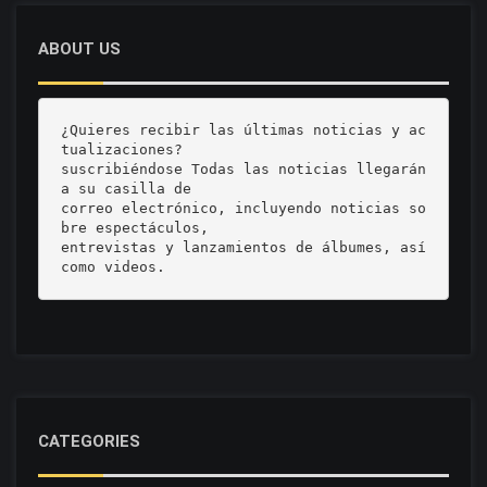
ABOUT US
¿Quieres recibir las últimas noticias y ac
tualizaciones? 

suscribiéndose Todas las noticias llegarán 
a su casilla de 

correo electrónico, incluyendo noticias so
bre espectáculos, 

entrevistas y lanzamientos de álbumes, así 
como videos.
CATEGORIES