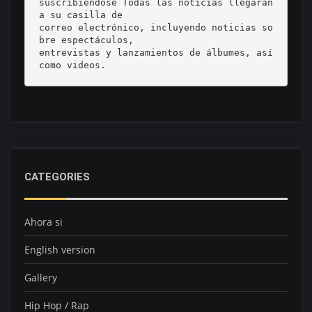
suscribiéndose Todas las noticias llegarán 
a su casilla de 

correo electrónico, incluyendo noticias so
bre espectáculos, 

entrevistas y lanzamientos de álbumes, así 
como videos.
CATEGORIES
Ahora si
English version
Gallery
Hip Hop / Rap