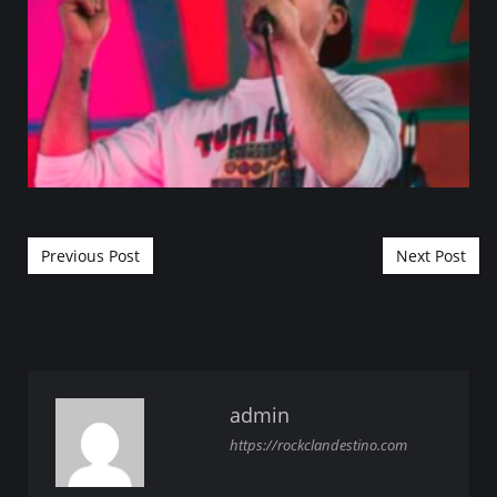
Post navigation
Previous Post
Next Post
admin
https://rockclandestino.com