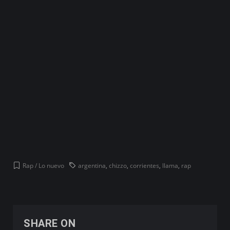
Rap / Lo nuevo
argentina
,
chizzo
,
corrientes
,
llama
,
rap
SHARE ON