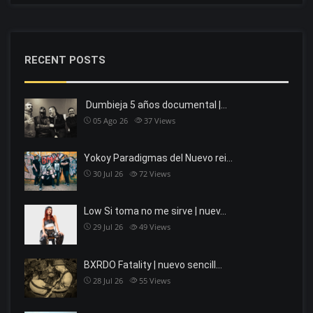
RECENT POSTS
Dumbieja 5 años documental |…
05 Ago 26
37
Views
Yokoy Paradigmas del Nuevo rei…
30 Jul 26
72
Views
Low Si toma no me sirve | nuev…
29 Jul 26
49
Views
BXRDO Fatality | nuevo sencill…
28 Jul 26
55
Views