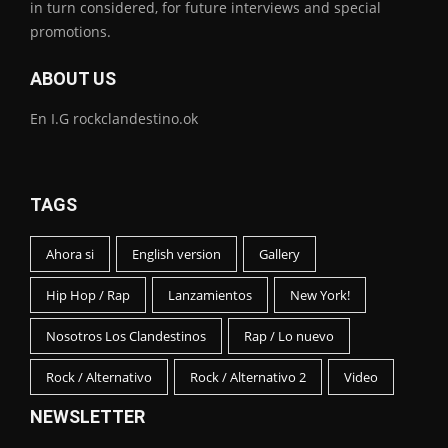
in turn considered, for future interviews and special
promotions.
ABOUT US
En I.G rockclandestino.ok
TAGS
Ahora si
English version
Gallery
Hip Hop / Rap
Lanzamientos
New York!
Nosotros Los Clandestinos
Rap / Lo nuevo
Rock / Alternativo
Rock / Alternativo 2
Video
NEWSLETTER