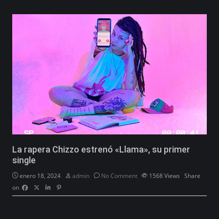
La rapera Chizzo estrenó «Llama», su primer
single
enero 18, 2024
admin
No Comment
1568
Views
Share
on