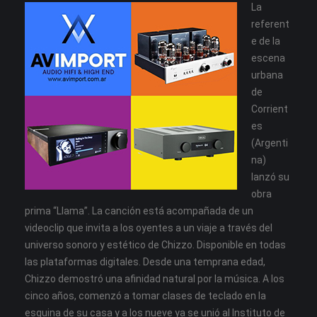
La
referent
e de la
escena
urbana
de
Corrient
es
(Argenti
na)
lanzó su
obra
prima “Llama”. La canción está acompañada de un
videoclip que invita a los oyentes a un viaje a través del
universo sonoro y estético de Chizzo. Disponible en todas
las plataformas digitales.
Desde una temprana edad,
Chizzo demostró una afinidad natural por la música. A los
cinco años, comenzó a tomar clases de teclado en la
esquina de su casa y a los nueve ya se unió al Instituto de