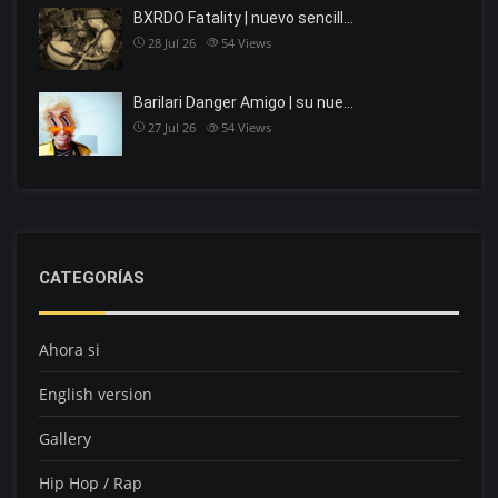
BXRDO Fatality | nuevo sencill…
28 Jul 26
54
Views
Barilari Danger Amigo | su nue…
27 Jul 26
54
Views
CATEGORÍAS
Ahora si
English version
Gallery
Hip Hop / Rap