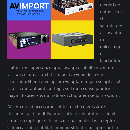
omnis iste
natus error
sit
voluptatem
accusantiu
m
doloremqu
e
laudantium
, totam rem aperiam, eaque ipsa quae ab illo inventore
veritatis et quasi architecto beatae vitae dicta sunt
explicabo. Nemo enim ipsam voluptatem quia voluptas sit
aspernatur aut odit aut fugit, sed quia consequuntur
magni dolores eos qui ratione voluptatem sequi nesciunt.
At vero eos et accusamus et iusto odio dignissimos
ducimus qui blanditiis praesentium voluptatum deleniti
atque corrupti quos dolores et quas molestias excepturi
sint occaecati cupiditate non provident, similique sunt in