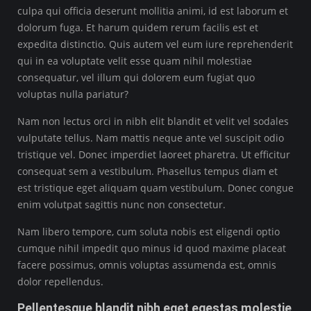
culpa qui officia deserunt mollitia animi, id est laborum et
dolorum fuga. Et harum quidem rerum facilis est et
expedita distinctio. Quis autem vel eum iure reprehenderit
qui in ea voluptate velit esse quam nihil molestiae
consequatur, vel illum qui dolorem eum fugiat quo
voluptas nulla pariatur?
Nam non lectus orci in nibh elit blandit et velit vel sodales
vulputate tellus. Nam mattis neque ante vel suscipit odio
tristique vel. Donec imperdiet laoreet pharetra. Ut efficitur
consequat sem a vestibulum. Phasellus tempus diam et
est tristique eget aliquam quam vestibulum. Donec congue
enim volutpat sagittis nunc non consectetur.
Nam libero tempore, cum soluta nobis est eligendi optio
cumque nihil impedit quo minus id quod maxime placeat
facere possimus, omnis voluptas assumenda est, omnis
dolor repellendus.
Pellentesque blandit nibh eget egestas molestie