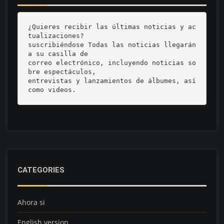
¿Quieres recibir las últimas noticias y ac
tualizaciones? 

suscribiéndose Todas las noticias llegarán 
a su casilla de 

correo electrónico, incluyendo noticias so
bre espectáculos, 

entrevistas y lanzamientos de álbumes, así 
como videos.
CATEGORIES
Ahora si
English version