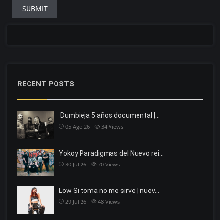
RECENT POSTS
Dumbieja 5 años documental |…
05 Ago 26
34
Views
Yokoy Paradigmas del Nuevo rei…
30 Jul 26
70
Views
Low Si toma no me sirve | nuev…
29 Jul 26
48
Views