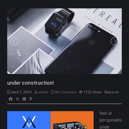
under construction!
abril 1, 2019
admin
No Comment
1152
Views
Share on
Sed ut
perspiciatis
unde