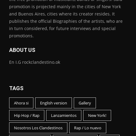
promotion is projected mainly in the cities of New York
and Buenos Aires, cities where its creator resides. It
publishes the official Biographies of the artists, who are
in turn considered, for future interviews and special
promotions.
ABOUT US
En I.G rockclandestino.ok
TAGS
Ahora si
English version
Gallery
Hip Hop / Rap
Lanzamientos
New York!
Nosotros Los Clandestinos
Rap / Lo nuevo