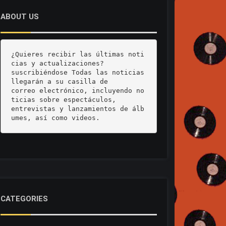
ABOUT US
¿Quieres recibir las últimas noti
cias y actualizaciones? 

suscribiéndose Todas las noticias 
llegarán a su casilla de 

correo electrónico, incluyendo no
ticias sobre espectáculos, 

entrevistas y lanzamientos de álb
umes, así como videos.
CATEGORIES