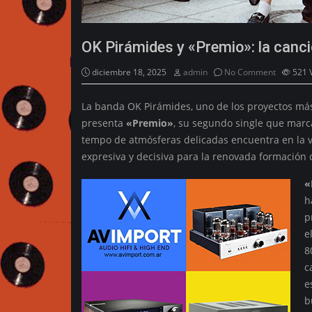
OK Pirámides y «Premio»: la canc
diciembre 18, 2025
admin
No Comment
521
La banda OK Pirámides, uno de los proyectos más 
presenta
«Premio»
, su segundo single que marc
tempo de atmósferas delicadas encuentra en la 
expresiva y decisiva para la renovada formación 
«
h
p
e
8
c
e
b