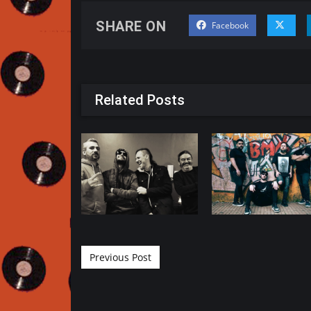
SHARE ON
Facebook
Related Posts
Post navigation
Previous Post