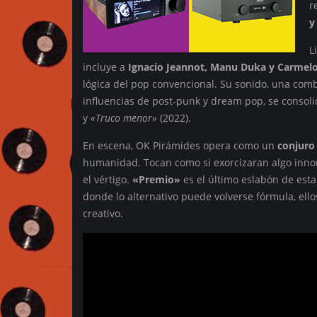
r
y
L
incluye a
Ignacio Jeannot, Manu Duka y Carmel
lógica del pop convencional. Su sonido, una comb
influencias de post-punk y dream pop, se consol
y
«Truco menor»
(2022).
En escena, OK Pirámides opera como un
conjuro
humanidad. Tocan como si exorcizaran algo innom
el vértigo.
«Premio»
es el último eslabón de est
donde lo alternativo puede volverse fórmula, ellos
creativo.