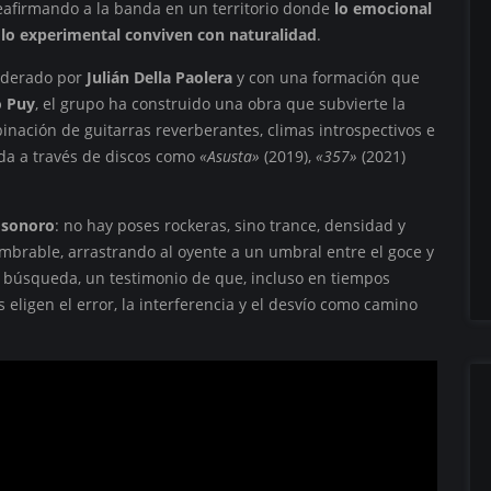
eafirmando a la banda en un territorio donde
lo emocional
 lo experimental conviven con naturalidad
.
iderado por
Julián Della Paolera
y con una formación que
o Puy
, el grupo ha construido una obra que subvierte la
inación de guitarras reverberantes, climas introspectivos e
ida a través de discos como
«Asusta»
(2019),
«357»
(2021)
 sonoro
: no hay poses rockeras, sino trance, densidad y
brable, arrastrando al oyente a un umbral entre el goce y
a búsqueda, un testimonio de que, incluso en tiempos
 eligen el error, la interferencia y el desvío como camino