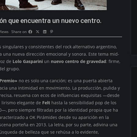
ión que encuentra un nuevo centro.
Views
Share on
singulares y consistentes del rock alternativo argentino,
a una nueva dirección emocional y sonora. Este tema mid-
voz de
Lolo Gasparini
un
nuevo centro de gravedad
: firme,
del grupo.
Premio»
no es solo una canción; es una puerta abierta
acia una intimidad en movimiento. La producción, pulida y
recisa, resuena con ecos de influencias exquisitas —desde
l lirismo elegante de
Felt
hasta la sensibilidad pop de los
0—, pero siempre filtradas por la identidad propia que ha
aracterizado a OK Pirámides desde su aparición en la
scena porteña en 2013. La letra, por su parte, adivina una
úsqueda de belleza que se rehúsa a lo evidente,