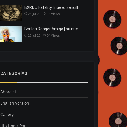
BXRDO Fatality | nuevo sencill…
28 Jul 26
54
Views
Barilari Danger Amigo | su nue…
27 Jul 26
54
Views
CATEGORÍAS
Ahora si
English version
Gallery
Hip Hop / Rap