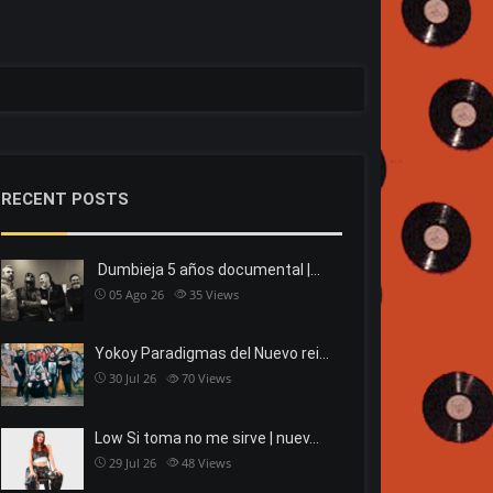
RECENT POSTS
Dumbieja 5 años documental |…
05 Ago 26
35
Views
Yokoy Paradigmas del Nuevo rei…
30 Jul 26
70
Views
Low Si toma no me sirve | nuev…
29 Jul 26
48
Views