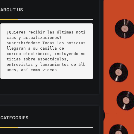
ABOUT US
¿Quieres recibir las últimas noti
cias y actualizaciones? 

suscribiéndose Todas las noticias 
llegarán a su casilla de 

correo electrónico, incluyendo no
ticias sobre espectáculos, 

entrevistas y lanzamientos de álb
umes, así como videos.
CATEGORIES