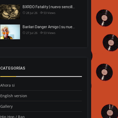
BXRDO Fatality | nuevo sencill…
28 Jul 26
53
Views
Barilari Danger Amigo | su nue…
27 Jul 26
53
Views
CATEGORÍAS
Ahora si
English version
Gallery
Hip Hop / Rap