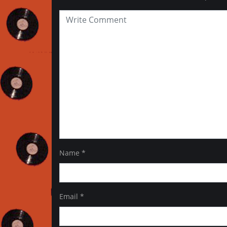
Name
*
Email
*