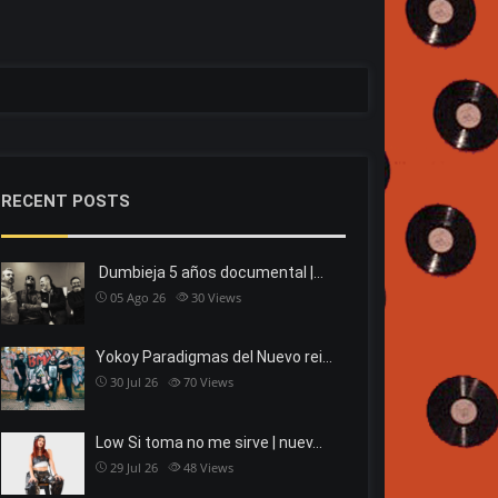
RECENT POSTS
Dumbieja 5 años documental |…
05 Ago 26
30
Views
Yokoy Paradigmas del Nuevo rei…
30 Jul 26
70
Views
Low Si toma no me sirve | nuev…
29 Jul 26
48
Views