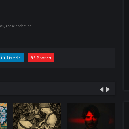
ock
,
rockclandestino
Linkedin
Pinterest