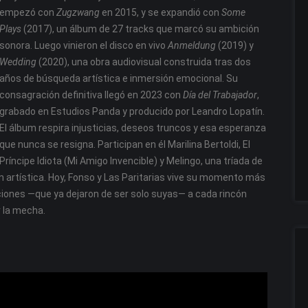
empezó con
Zugzwang
en 2015, y se expandió con
Some
Plays
(2017), un álbum de 27 tracks que marcó su ambición
sonora. Luego vinieron el disco en vivo
Anmeldung
(2019) y
Wedding
(2020), una obra audiovisual construida tras dos
años de búsqueda artística e inmersión emocional. Su
consagración definitiva llegó en 2023 con
Día del Trabajador
,
grabado en Estudios Panda y producido por Leandro Lopatín.
El álbum respira injusticias, deseos truncos y esa esperanza
que nunca se resigna. Participan en él Marilina Bertoldi, El
Príncipe Idiota (Mi Amigo Invencible) y Melingo, una tríada de
ón artística. Hoy, Fonso y Las Paritarias vive su momento más
ciones —que ya dejaron de ser solo suyas— a cada rincón
 la mecha.