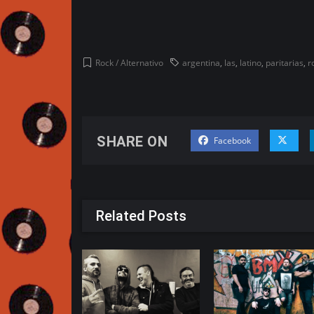
Rock / Alternativo
argentina
,
las
,
latino
,
paritarias
,
r
SHARE ON
Facebook
Related Posts