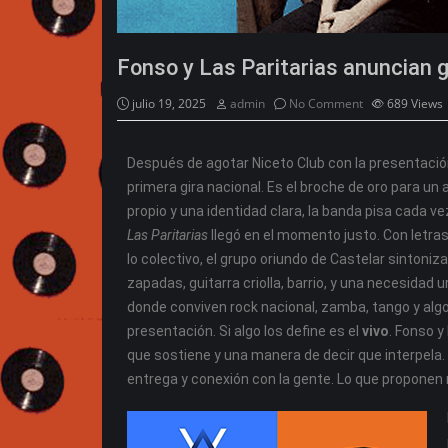
Fonso y Las Paritarias anuncian g
julio 19, 2025
admin
No Comment
689
Views
Después de agotar Niceto Club con la presentaci
primera gira nacional. Es el broche de oro para un
propio y una identidad clara, la banda pisa cada v
Las Paritarias
llegó en el momento justo. Con letra
lo colectivo, el grupo oriundo de Castelar sintoniz
zapadas, guitarra criolla, barrio, y una necesidad
donde conviven rock nacional, zamba, tango y algo
presentación. Si algo los define es el
vivo
. Fonso y
que sostiene y una manera de decir que interpela.
entrega y conexión con la gente. Lo que proponen n