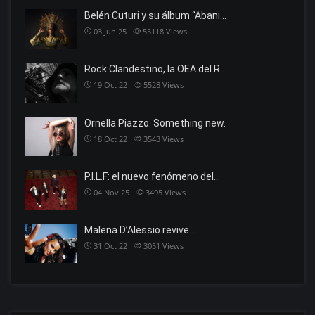
Belén Cuturi y su álbum “Abani…
03 Jun 25
55118
Views
Rock Clandestino, la OEA del R…
19 Oct 22
5528
Views
Ornella Piazzo. Something new.
18 Oct 22
3543
Views
P.I.L.F: el nuevo fenómeno del…
04 Nov 25
3495
Views
Malena D’Alessio revive…
31 Oct 22
3051
Views