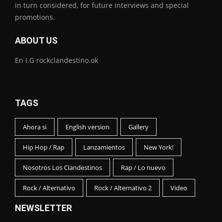
in turn considered, for future interviews and special
promotions.
ABOUT US
En I.G rockclandestino.ok
TAGS
Ahora si
English version
Gallery
Hip Hop / Rap
Lanzamientos
New York!
Nosotros Los Clandestinos
Rap / Lo nuevo
Rock / Alternativo
Rock / Alternativo 2
Video
NEWSLETTER