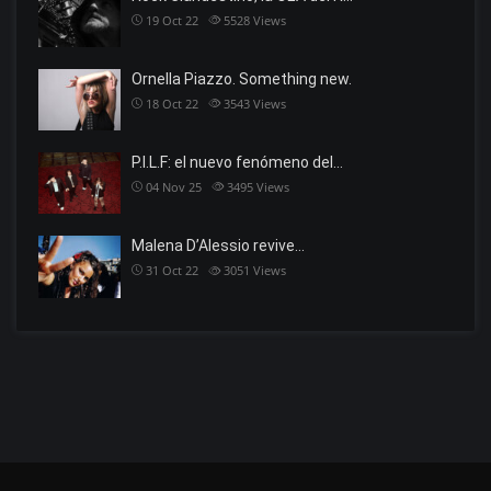
19 Oct 22
5528
Views
Ornella Piazzo. Something new.
18 Oct 22
3543
Views
P.I.L.F: el nuevo fenómeno del…
04 Nov 25
3495
Views
Malena D’Alessio revive…
31 Oct 22
3051
Views