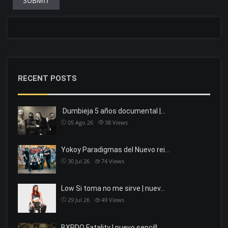
RECENT POSTS
Dumbieja 5 años documental |…
05 Ago 26
38
Views
Yokoy Paradigmas del Nuevo rei…
30 Jul 26
74
Views
Low Si toma no me sirve | nuev…
29 Jul 26
49
Views
BXRDO Fatality | nuevo sencill…