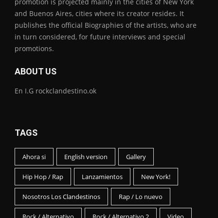
promotion is projected mainly in the cities of New York
and Buenos Aires, cities where its creator resides. It
publishes the official Biographies of the artists, who are
in turn considered, for future interviews and special
promotions.
ABOUT US
En I.G rockclandestino.ok
TAGS
Ahora si
English version
Gallery
Hip Hop / Rap
Lanzamientos
New York!
Nosotros Los Clandestinos
Rap / Lo nuevo
Rock / Alternativo
Rock / Alternativo 2
Video