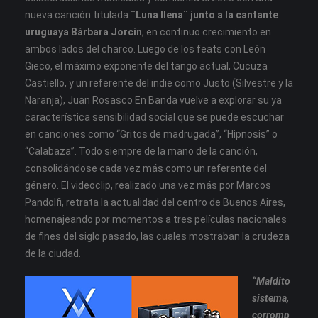
nueva canción titulada
¨Luna llena¨
junto a la cantante
uruguaya Bárbara Jorcin
, en continuo crecimiento en
ambos lados del charco. Luego de los feats con León
Gieco, el máximo exponente del tango actual, Cucuza
Castiello, y un referente del indie como Justo (Silvestre y la
Naranja), Juan Rosasco En Banda vuelve a explorar su ya
característica sensibilidad social que se puede escuchar
en canciones como “Gritos de madrugada”, “Hipnosis” o
“Calabaza”. Todo siempre de la mano de la canción,
consolidándose cada vez más como un referente del
género. El videoclip, realizado una vez más por Marcos
Pandolfi, retrata la actualidad del centro de Buenos Aires,
homenajeando por momentos a tres películas nacionales
de fines del siglo pasado, las cuales mostraban la crudeza
de la ciudad.
“Maldito
sistema,
corromp