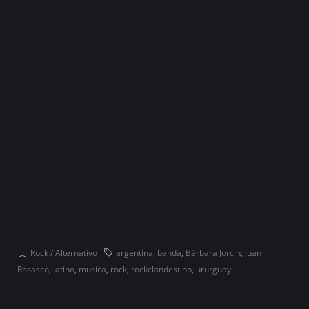
Rock / Alternativo
argentina
,
banda
,
Bárbara Jorcin
,
Juan
Rosasco
,
latino
,
musica
,
rock
,
rockclandestino
,
ururguay