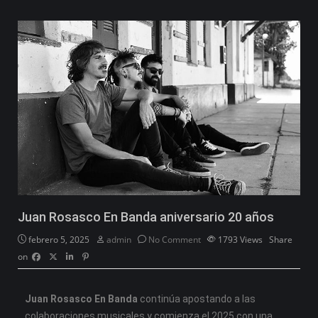
Juan Rosasco En Banda aniversario 20 años
febrero 5, 2025
admin
No Comment
1793
Views
Share
on
Juan Rosasco En Banda
continúa apostando a las
colaboraciones musicales y comienza el 2025 con una