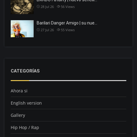
28 Jul 26
56
Views
Barilari Danger Amigo | su nue…
27 Jul 26
55
Views
CATEGORÍAS
Ahora si
English version
Gallery
Hip Hop / Rap