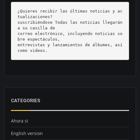
¿Quieres recibir las últimas noticias y ac
tualizaciones? 

suscribiéndose Todas las noticias llegarán 
a su casilla de 

correo electrónico, incluyendo noticias so
bre espectáculos, 

entrevistas y lanzamientos de álbumes, así 
como videos.
CATEGORIES
Ahora si
English version